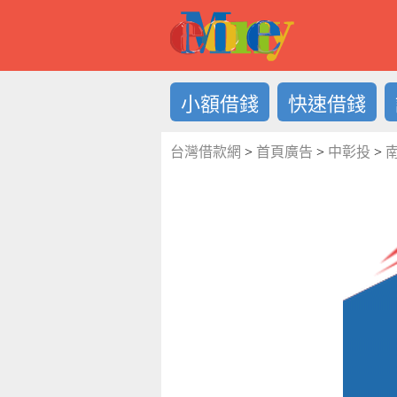
借錢LOG
小額借錢
快速借錢
台灣借款網
>
首頁廣告
>
中彰投
>