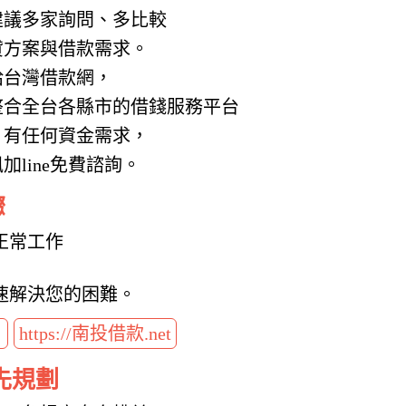
建議多家詢問、多比較
貸方案與借款需求。
給台灣借款網，
整合全台各縣市的借錢服務平台
，有任何資金需求，
line免費諮詢。
驟
正常工作
速解決您的困難。
t
https://南投借款.net
先規劃