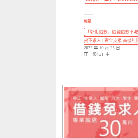
相關
「彰化借款」借錢借款不囉
貸不求人 | 資金支援 商機無
2022 年 10 月 25 日
在「彰化」中