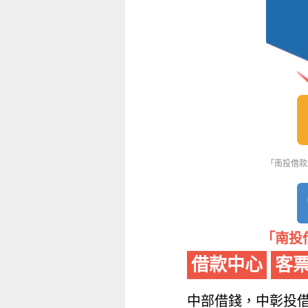
「南投借款
「南投
借款中心
客
中部借錢，中彰投