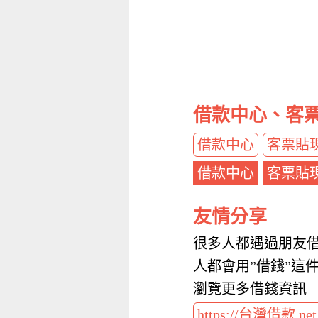
借款中心、客
借款中心
客票貼
借款中心
客票貼
友情分享
很多人都遇過朋友借
人都會用”借錢”這
瀏覽更多借錢資訊
https://台灣借款.ne