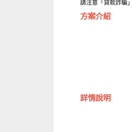
請注意「貸款詐騙
方案介紹
詳情說明