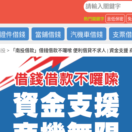
O
熱門關鍵字
息低保密
免
證件借錢
當鋪借錢
汽機車借錢
支票
南投
>
「南投借款」借錢借款不囉嗦 便利借貸不求人 | 資金支援 