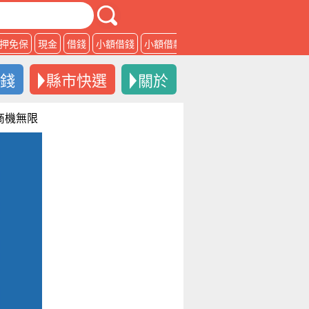
押免保
現金
借錢
小額借錢
小額借款
借款
借錢
縣市快選
關於
商機無限