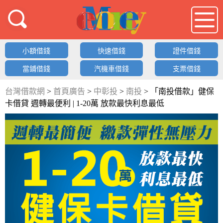
借錢LOGO
小額借錢
快速借錢
證件借錢
當鋪借錢
汽機車借錢
支票借錢
台灣借款網
>
首頁廣告
>
中彰投
>
南投
>
「南投借款」健保
卡借貸 週轉最便利 | 1-20萬 放款最快利息最低