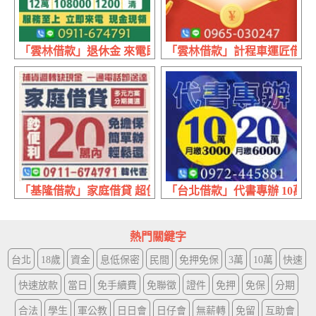
「雲林借款」退休金 來電即借 | 6萬實拿54000日繳300 9萬實拿
「雲林借款」計程車運匠借錢 
「基隆借款」家庭借貸 超便利 | 20萬內 免擔保簡單辦輕鬆還
「台北借款」代書專辦 10萬月繳30
熱門關鍵字
台北
18歲
資金
息低保密
民間
免押免保
3萬
10萬
快速
快速放款
當日
免手續費
免聯徵
證件
免押
免保
分期
合法
學生
軍公教
日日會
日仔會
無薪轉
免留
互助會