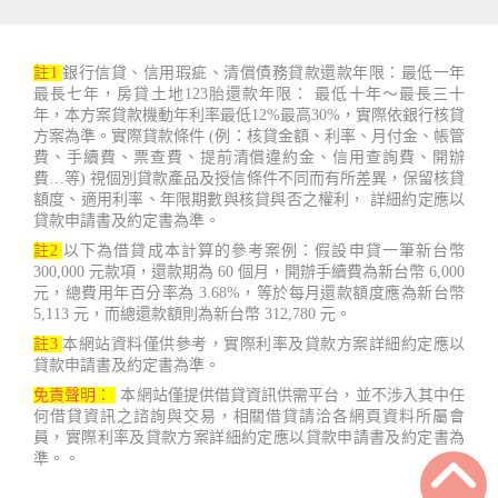
註1
銀行信貸、信用瑕疵、清償債務貸款還款年限：最低一年
最長七年，房貸土地123胎還款年限： 最低十年～最長三十
年，本方案貸款機動年利率最低12%最高30%，實際依銀行核貸
方案為準。實際貸款條件 (例：核貸金額、利率、月付金、帳管
費、手續費、票查費、提前清償違約金、信用查詢費、開辦
費…等) 視個別貸款產品及授信條件不同而有所差異，保留核貸
額度、適用利率、年限期數與核貸與否之權利， 詳細約定應以
貸款申請書及約定書為準。
註2
以下為借貸成本計算的參考案例：假設申貸一筆新台幣
300,000 元款項，還款期為 60 個月，開辦手續費為新台幣 6,000
元，總費用年百分率為 3.68%，等於每月還款額度應為新台幣
5,113 元，而總還款額則為新台幣 312,780 元。
註3
本網站資料僅供參考，實際利率及貸款方案詳細約定應以
貸款申請書及約定書為準。
免責聲明：
本網站僅提供借貸資訊供需平台，並不涉入其中任
何借貸資訊之諮詢與交易，相關借貸請洽各網頁資料所屬會
員，實際利率及貸款方案詳細約定應以貸款申請書及約定書為
準。。