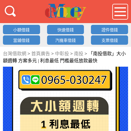
借錢LOGO
小額借錢
快速借錢
證件借錢
當鋪借錢
汽機車借錢
支票借錢
台灣借款網
>
首頁廣告
>
中彰投
>
南投
>
「南投借款」大小
額週轉 方案多元 | 利息最低 門檻最低放款最快