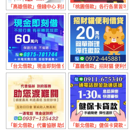
「高雄借款」借錢中心 利息低給你 | 金額寬貸你 繳款不逼你
「桃園借款」各行各業皆可辦 有工
「台北借款」現金即刻借 保證月息不催繳 | 60萬內 不限行
「嘉義借款」招財貓 便利借貸 
「新北借款」代書協辦 助您渡難關 | 互助日日會 單純助人
「新北借款」健保卡貸款 一通電