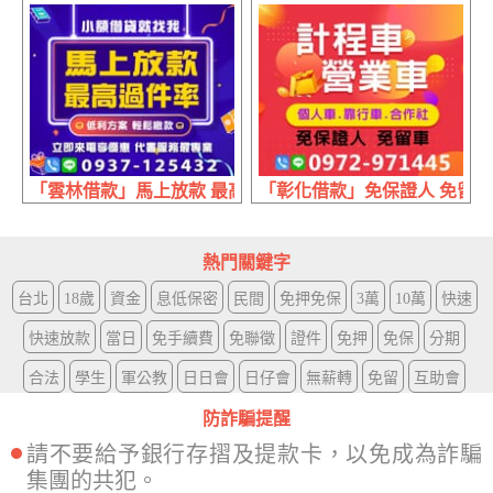
「雲林借款」馬上放款 最高過件率 | 低利方案 輕鬆繳款
「彰化借款」免保證人 免留車 
熱門關鍵字
台北
18歲
資金
息低保密
民間
免押免保
3萬
10萬
快速
快速放款
當日
免手續費
免聯徵
證件
免押
免保
分期
合法
學生
軍公教
日日會
日仔會
無薪轉
免留
互助會
防詐騙提醒
請不要給予銀行存摺及提款卡，以免成為詐騙
集團的共犯。