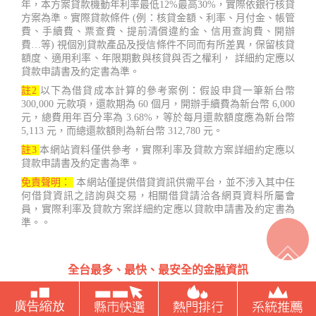
年，本方案貸款機動年利率最低12%最高30%，實際依銀行核貸
方案為準。實際貸款條件 (例：核貸金額、利率、月付金、帳管
費、手續費、票查費、提前清償違約金、信用查詢費、開辦
費…等) 視個別貸款產品及授信條件不同而有所差異，保留核貸
額度、適用利率、年限期數與核貸與否之權利， 詳細約定應以
貸款申請書及約定書為準。
註2
以下為借貸成本計算的參考案例：假設申貸一筆新台幣
300,000 元款項，還款期為 60 個月，開辦手續費為新台幣 6,000
元，總費用年百分率為 3.68%，等於每月還款額度應為新台幣
5,113 元，而總還款額則為新台幣 312,780 元。
註3
本網站資料僅供參考，實際利率及貸款方案詳細約定應以
貸款申請書及約定書為準。
免責聲明：
本網站僅提供借貸資訊供需平台，並不涉入其中任
何借貸資訊之諮詢與交易，相關借貸請洽各網頁資料所屬會
員，實際利率及貸款方案詳細約定應以貸款申請書及約定書為
準。。
全台最多、最快、最安全的金融資訊
台灣借款.net Copyright ©2022 - 2023 鑫睿開發有限公司 407台
中市西屯區國安一路121號