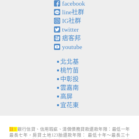
facebook
line社群
IG社群
twitter
痞客邦
youtube
北北基
桃竹苗
中彰投
雲嘉南
高屏
宜花東
註1
銀行信貸、信用瑕疵、清償債務貸款還款年限：最低一年
最長七年，房貸土地123胎還款年限： 最低十年～最長三十