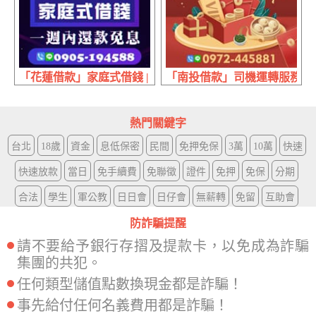
「花蓮借款」家庭式借錢 | 10~80萬 一周內還款免息
「南投借款」司機運轉服務中心 
熱門關鍵字
台北
18歲
資金
息低保密
民間
免押免保
3萬
10萬
快速
快速放款
當日
免手續費
免聯徵
證件
免押
免保
分期
合法
學生
軍公教
日日會
日仔會
無薪轉
免留
互助會
防詐騙提醒
請不要給予銀行存摺及提款卡，以免成為詐騙
集團的共犯。
任何類型儲值點數換現金都是詐騙！
事先給付任何名義費用都是詐騙！