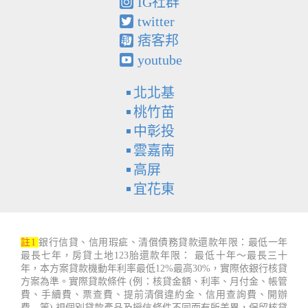
IG社群
twitter
痞客邦
youtube
北北基
桃竹苗
中彰投
雲嘉南
高屏
宜花東
註1
銀行信貸、信用瑕疵、清償債務貸款還款年限：最低一年
最長七年，房貸土地123胎還款年限： 最低十年～最長三十
年，本方案貸款機動年利率最低12%最高30%，實際依銀行核貸
方案為準。實際貸款條件 (例：核貸金額、利率、月付金、帳管
費、手續費、票查費、提前清償違約金、信用查詢費、開辦
費…等) 視個別貸款產品及授信條件不同而有所差異，保留核貸