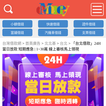
借錢LOGO
小額借錢
快速借錢
證件借錢
當鋪借錢
汽機車借錢
支票借錢
台灣借款網
>
首頁廣告
>
北北基
>
台北
>
「台北借款」24H
當日放款 短期應急 | 1~30萬 線上審核馬上領現