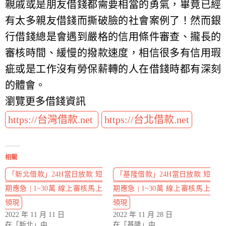
親戚或是朋友借錢都需要相當的勇氣，畢竟已經
有太多親友借錢而撕破臉的社會案例了！然而銀
行借錢總是會遇到嚴格的信用條件審查、攏長的
審核時間、緩慢的撥款速度，相信很多有信用瑕
疵或是工作沒有勞保薪轉的人在借錢時都有深刻
的體會。
瀏覽更多借錢資訊
https://台灣借款.net
https://台北借款.net
相關
「新北借款」24H當日放款 短
「基隆借款」24H當日放款 短
期應急 | 1~30萬 線上審核馬上
期應急 | 1~30萬 線上審核馬上
領現
領現
2022 年 11 月 11 日
2022 年 11 月 28 日
在「新北」中
在「基隆」中