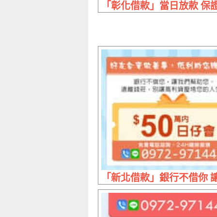
「彰化借款」當日放款 保證
「新北借款」銀行不借你 讓我