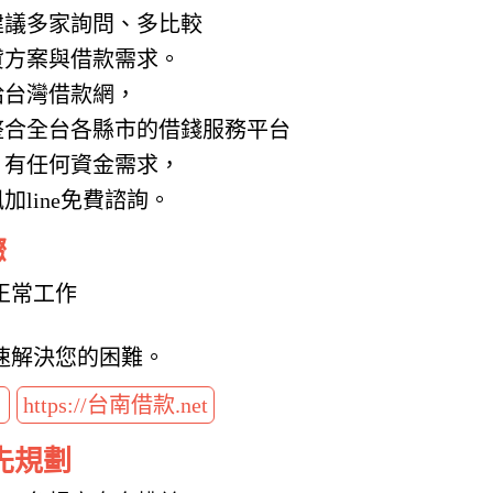
建議多家詢問、多比較
貸方案與借款需求。
給台灣借款網，
整合全台各縣市的借錢服務平台
，有任何資金需求，
line免費諮詢。
驟
正常工作
速解決您的困難。
t
https://台南借款.net
先規劃