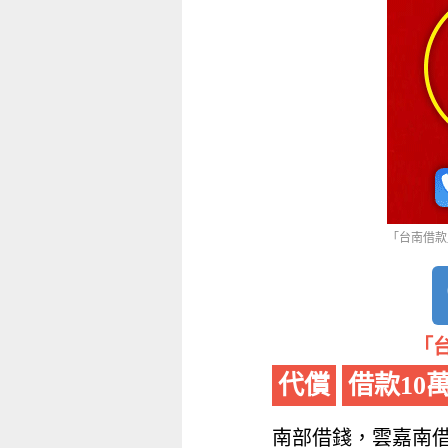
「台南借款
「
代償
借款10
南部借錢，雲嘉南