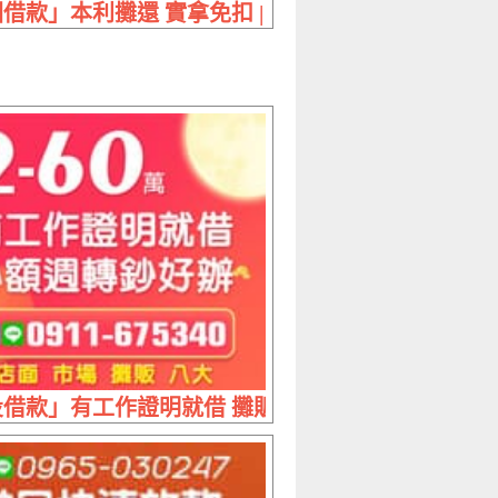
 | 好借好還 最低利息
借款」本利攤還 實拿免扣 | 來就借 免欠人情現辦
20萬內 專案優惠降息乾脆
借款」有工作證明就借 攤販借款 | 2-60萬 小額週