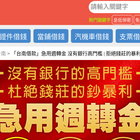
O
熱門關鍵字
息低保密
免
證件借錢
當鋪借錢
汽機車借錢
支票
台南
>
「台南借款」急用週轉金 沒有銀行高門檻 | 拒絕錢莊的暴