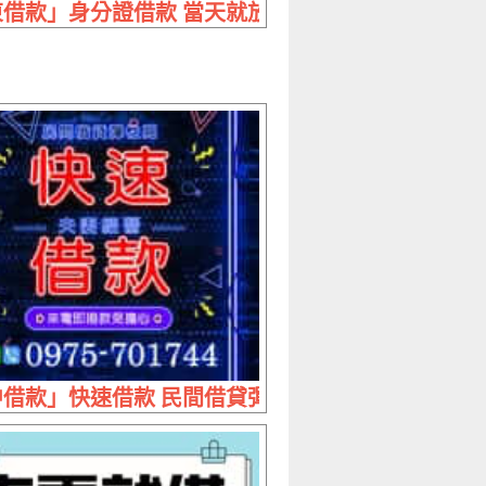
萬 利息不白繳整合最省利
借款」身分證借款 當天就放款 | 額度高門檻低 保
惠
 10萬內 首期免息免押免保
借款」快速借款 民間借貸彈性高 | 夫妻經營 來電