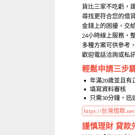
貨比三家不吃虧，
尋找更符合您的借
金錢上的困擾，交
24小時線上服務，
多種方案可供參考
歡迎電話洽詢或私訊加
輕鬆申請三步
年滿20歲並且有
填寫資料審核
只需30分鐘，迅
https://台灣借款.ne
謹慎理財 貸款