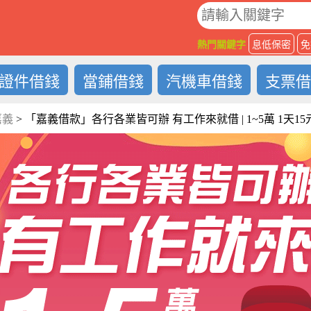
O
熱門關鍵字
息低保密
免
證件借錢
當鋪借錢
汽機車借錢
支票
嘉義
>
「嘉義借款」各行各業皆可辦 有工作來就借 | 1~5萬 1天15