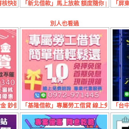
快速 | 20萬內 條件好談
「新北借款」馬上放款 額度隨你 | 1~30
「屏東
別人也看過
 鈔便利借貸 | 一通電話線上審核 立即放款首借優
「基隆借款」專屬勞工借貸 線上免費諮詢 |
「台中