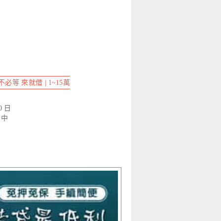
等 來就借 | 1~15萬
0 日
」中