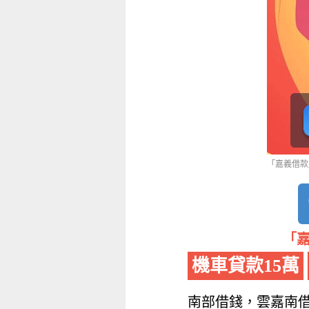
「嘉義借款」
「嘉
機車貸款15萬
南部借錢，雲嘉南