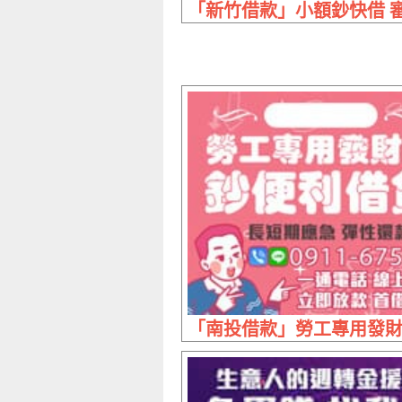
「新竹借款」小額鈔快借 審核
「南投借款」勞工專用發財金