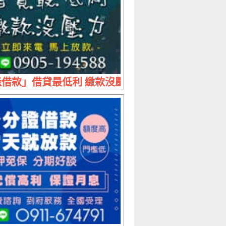
20萬內 放款最快
借款」借貸最低利 繳款沒壓力 | 立即來電 馬上放款