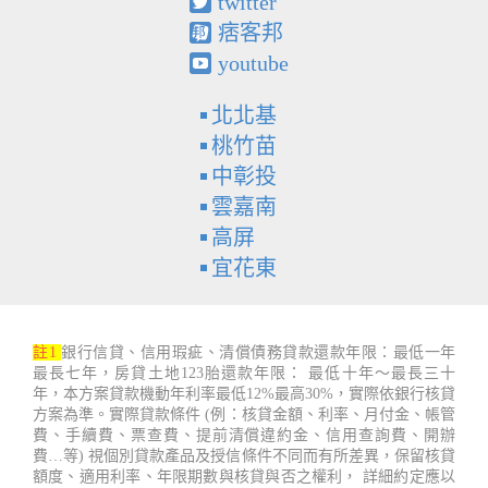
twitter
痞客邦
youtube
北北基
桃竹苗
中彰投
雲嘉南
高屏
宜花東
註1
銀行信貸、信用瑕疵、清償債務貸款還款年限：最低一年
最長七年，房貸土地123胎還款年限： 最低十年～最長三十
年，本方案貸款機動年利率最低12%最高30%，實際依銀行核貸
方案為準。實際貸款條件 (例：核貸金額、利率、月付金、帳管
費、手續費、票查費、提前清償違約金、信用查詢費、開辦
費…等) 視個別貸款產品及授信條件不同而有所差異，保留核貸
額度、適用利率、年限期數與核貸與否之權利， 詳細約定應以