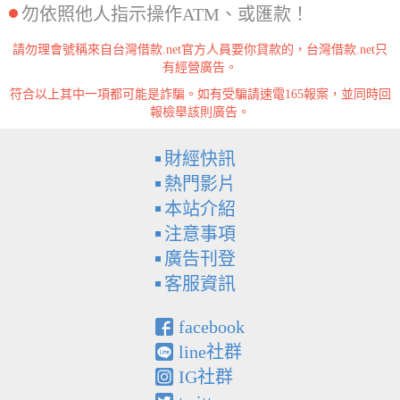
勿依照他人指示操作ATM、或匯款！
請勿理會號稱來自台灣借款.net官方人員要你貸款的，台灣借款.net只
有經營廣告。
符合以上其中一項都可能是詐騙。如有受騙請速電165報案，並同時回
報檢舉該則廣告。
財經快訊
熱門影片
本站介紹
注意事項
廣告刊登
客服資訊
facebook
line社群
IG社群