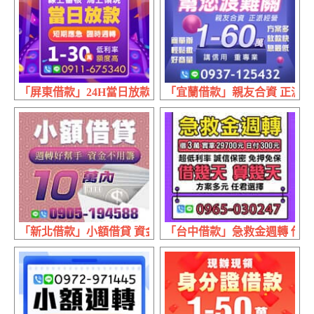
「屏東借款」24H當日放款 短期應急 | 1~30萬 線上審核馬
「宜蘭借款」親友合資 正派經營 
「新北借款」小額借貸 資金不用籌 | 10萬內 週轉好幫手
「台中借款」急救金週轉 借幾天算