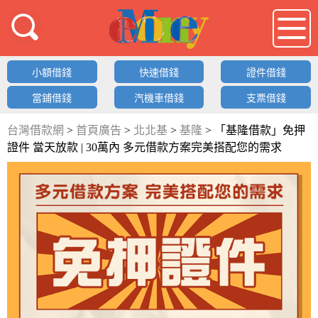
借錢LOGO
小額借錢
快速借錢
證件借錢
當鋪借錢
汽機車借錢
支票借錢
台灣借款網
>
首頁廣告
>
北北基
>
基隆
>
「基隆借款」免押
證件 當天放款 | 30萬內 多元借款方案完美搭配您的需求