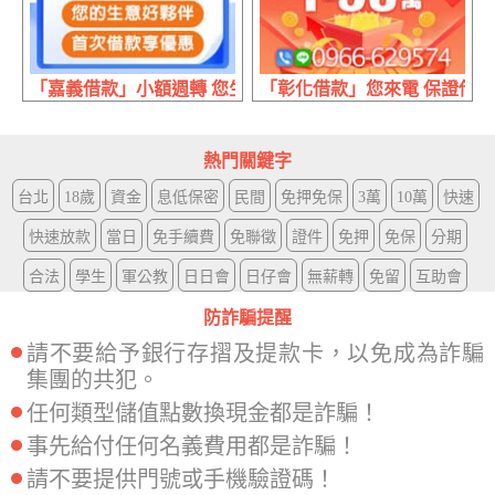
「嘉義借款」小額週轉 您生意好夥伴 | 首次借款享優惠
「彰化借款」您來電 保證借 | 
熱門關鍵字
台北
18歲
資金
息低保密
民間
免押免保
3萬
10萬
快速
快速放款
當日
免手續費
免聯徵
證件
免押
免保
分期
合法
學生
軍公教
日日會
日仔會
無薪轉
免留
互助會
防詐騙提醒
請不要給予銀行存摺及提款卡，以免成為詐騙
集團的共犯。
任何類型儲值點數換現金都是詐騙！
事先給付任何名義費用都是詐騙！
請不要提供門號或手機驗證碼！