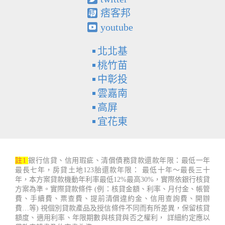
痞客邦
youtube
北北基
桃竹苗
中彰投
雲嘉南
高屏
宜花東
註1
銀行信貸、信用瑕疵、清償債務貸款還款年限：最低一年
最長七年，房貸土地123胎還款年限： 最低十年～最長三十
年，本方案貸款機動年利率最低12%最高30%，實際依銀行核貸
方案為準。實際貸款條件 (例：核貸金額、利率、月付金、帳管
費、手續費、票查費、提前清償違約金、信用查詢費、開辦
費…等) 視個別貸款產品及授信條件不同而有所差異，保留核貸
額度、適用利率、年限期數與核貸與否之權利， 詳細約定應以