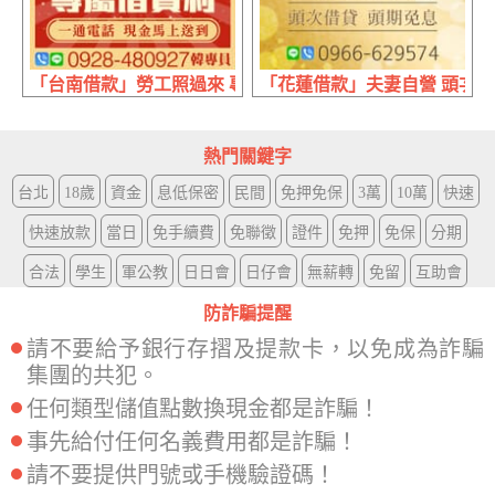
「台南借款」勞工照過來 專屬借貸利息 | 不怕比較 保證月息
「花蓮借款」夫妻自營 頭次借貸 
熱門關鍵字
台北
18歲
資金
息低保密
民間
免押免保
3萬
10萬
快速
快速放款
當日
免手續費
免聯徵
證件
免押
免保
分期
合法
學生
軍公教
日日會
日仔會
無薪轉
免留
互助會
防詐騙提醒
請不要給予銀行存摺及提款卡，以免成為詐騙
集團的共犯。
任何類型儲值點數換現金都是詐騙！
事先給付任何名義費用都是詐騙！
請不要提供門號或手機驗證碼！