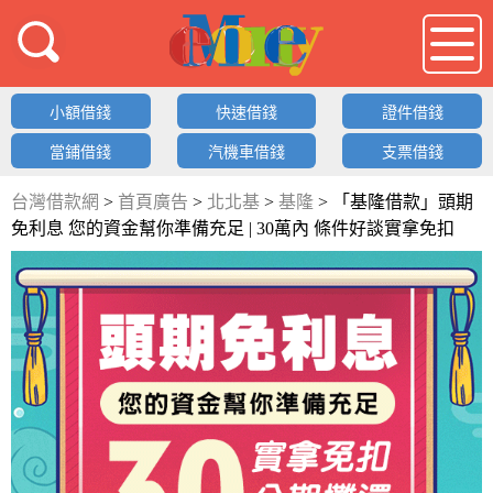
借錢LOGO
小額借錢
快速借錢
證件借錢
當鋪借錢
汽機車借錢
支票借錢
台灣借款網
>
首頁廣告
>
北北基
>
基隆
>
「基隆借款」頭期
免利息 您的資金幫你準備充足 | 30萬內 條件好談實拿免扣