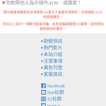
勿依照他人指示操作ATM、或匯款！
請勿理會號稱來自台灣借款.net官方人員要你貸款的，台灣借款.net只
有經營廣告。
符合以上其中一項都可能是詐騙。如有受騙請速電165報案，並同時回
報檢舉該則廣告。
財經快訊
熱門影片
本站介紹
注意事項
廣告刊登
客服資訊
facebook
line社群
IG社群
twitter