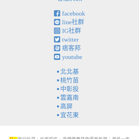
facebook
line社群
IG社群
twitter
痞客邦
youtube
北北基
桃竹苗
中彰投
雲嘉南
高屏
宜花東