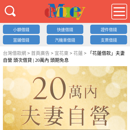
借錢LOGO
小額借錢
快速借錢
證件借錢
當鋪借錢
汽機車借錢
支票借錢
台灣借款網
>
首頁廣告
>
宜花東
>
花蓮
>
「花蓮借款」夫妻
自營 頭次借貸 | 20萬內 頭期免息