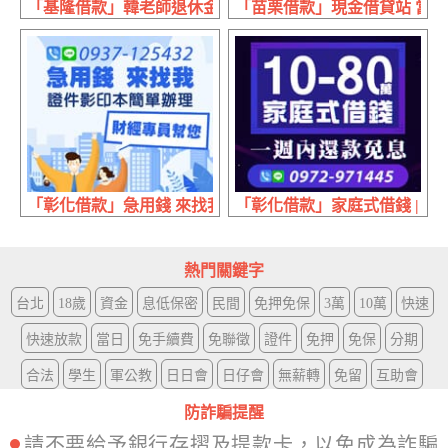
「基隆借款」韓老師退休金 單純簡易無負擔 | 30萬內 免押
「苗栗借款」現金借貸站 當日放
「彰化借款」急用錢 來找我 | 證件影印本 簡單辦理
「彰化借款」家庭式借錢 | 10
熱門關鍵字
台北
18歲
資金
息低保密
民間
免押免保
3萬
10萬
快速
快速放款
當日
免手續費
免聯徵
證件
免押
免保
分期
合法
學生
軍公教
日日會
日仔會
無薪轉
免留
互助會
防詐騙提醒
請不要給予銀行存摺及提款卡，以免成為詐騙