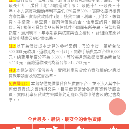
註1
銀行信貸、信用瑕疵、清償債務貸款還款年限：最低一年
最長七年，房貸土地123胎還款年限： 最低十年～最長三十
年，本方案貸款機動年利率最低12%最高30%，實際依銀行核貸
方案為準。實際貸款條件 (例：核貸金額、利率、月付金、帳管
費、手續費、票查費、提前清償違約金、信用查詢費、開辦
費…等) 視個別貸款產品及授信條件不同而有所差異，保留核貸
額度、適用利率、年限期數與核貸與否之權利， 詳細約定應以
貸款申請書及約定書為準。
註2
以下為借貸成本計算的參考案例：假設申貸一筆新台幣
300,000 元款項，還款期為 60 個月，開辦手續費為新台幣 6,000
元，總費用年百分率為 3.68%，等於每月還款額度應為新台幣
5,113 元，而總還款額則為新台幣 312,780 元。
註3
本網站資料僅供參考，實際利率及貸款方案詳細約定應以
貸款申請書及約定書為準。
免責聲明：
本網站僅提供借貸資訊供需平台，並不涉入其中任
何借貸資訊之諮詢與交易，相關借貸請洽各網頁資料所屬會
員，實際利率及貸款方案詳細約定應以貸款申請書及約定書為
準。。
全台最多、最快、最安全的金融資訊
台灣借款.net Copyright ©2022 - 2023 鑫睿開發有限公司 407台