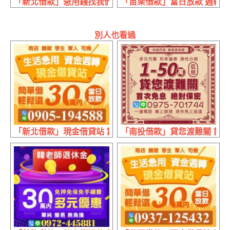
「新北借款」急用錢找我們 日付30天繳清 | 3萬實拿27000日付10
「苗栗借款」當日放款 週轉缺錢
別人也看過
「新北借款」現金借貸站 當日放款 | 30萬內 生活急用資金
「南投借款」貸您渡難關 首次免