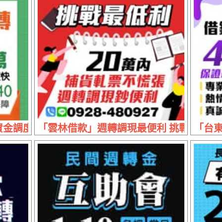
調度快 | 1~50萬 可長短期配合
「雲林借款」週轉調現最便利 挑戰最低利 |
「台東