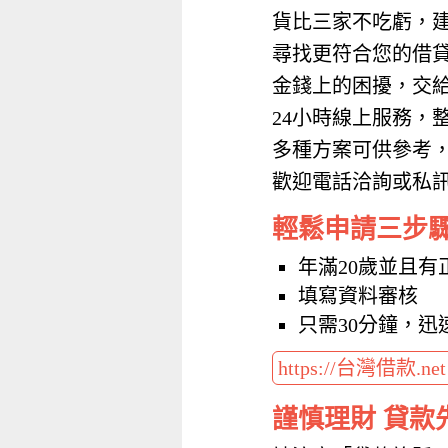
貨比三家不吃虧，
尋找更符合您的借
金錢上的困擾，交
24小時線上服務，
多種方案可供參考
歡迎電話洽詢或私訊加
輕鬆申請三步
年滿20歲並且有
填寫資料審核
只需30分鐘，迅
https://台灣借款.ne
謹慎理財 貸款