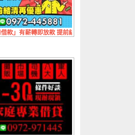
萬 免押免保當日撥款
借款」有薪轉即放款 提前結清在優惠 | 20萬內 長