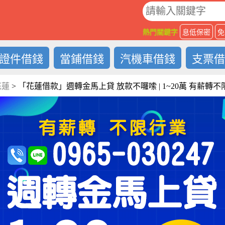
O
熱門關鍵字
息低保密
免
證件借錢
當鋪借錢
汽機車借錢
支票
花蓮
>
「花蓮借款」週轉金馬上貸 放款不囉嗦 | 1~20萬 有薪轉