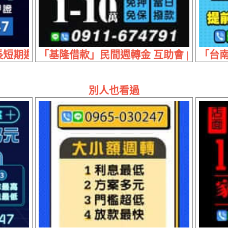
短期週轉 | 現辦現領 不留車免押證
「基隆借款」民間週轉金 互助會 | 1~10
「台南
別人也看過