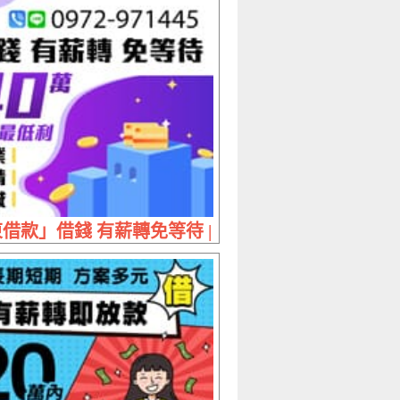
 20萬內 補貨軋票不慌張
借款」借錢 有薪轉免等待 | 40萬內 保證最低利