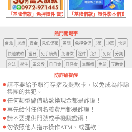
「基隆借款」免押證件 當天放款 | 30萬內 多元借款方案完
「基隆借款」證件影本借貸 線上審
熱門關鍵字
台北
18歲
資金
息低保密
民間
免押免保
3萬
10萬
快速
快速放款
當日
免手續費
免聯徵
證件
免押
免保
分期
合法
學生
軍公教
日日會
日仔會
無薪轉
免留
互助會
防詐騙提醒
請不要給予銀行存摺及提款卡，以免成為詐騙
集團的共犯。
任何類型儲值點數換現金都是詐騙！
事先給付任何名義費用都是詐騙！
請不要提供門號或手機驗證碼！
勿依照他人指示操作ATM、或匯款！