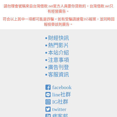
請勿理會號稱來自台灣借款.net官方人員要你貸款的，台灣借款.net只
有經營廣告。
符合以上其中一項都可能是詐騙。如有受騙請速電165報案，並同時回
報檢舉該則廣告。
財經快訊
熱門影片
本站介紹
注意事項
廣告刊登
客服資訊
facebook
line社群
IG社群
twitter
痞客邦