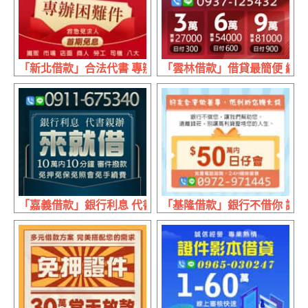
「新北借款」合法代書 專辦困難件 | 首期免息 信用瑕疵法
「雲林借款」借貸最簡便 繳款最多元
「嘉義借款」銀行利息 代書親辦 | 10萬內 10分鐘審件撥款
「基隆借款」銀行不借你 讓我們