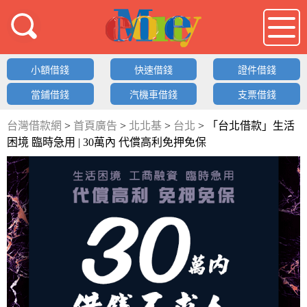
借錢LOGO
小額借錢
快速借錢
證件借錢
當鋪借錢
汽機車借錢
支票借錢
台灣借款網
>
首頁廣告
>
北北基
>
台北
>
「台北借款」生活
困境 臨時急用 | 30萬內 代償高利免押免保