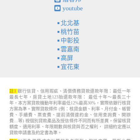
youtube
北北基
桃竹苗
中彰投
雲嘉南
高屏
宜花東
註1
銀行信貸、信用瑕疵、清償債務貸款還款年限：最低一年
最長七年，房貸土地123胎還款年限： 最低十年～最長三十
年，本方案貸款機動年利率最低12%最高30%，實際依銀行核貸
方案為準。實際貸款條件 (例：核貸金額、利率、月付金、帳管
費、手續費、票查費、提前清償違約金、信用查詢費、開辦
費…等) 視個別貸款產品及授信條件不同而有所差異，保留核貸
額度、適用利率、年限期數與核貸與否之權利， 詳細約定應以
貸款申請書及約定書為準。